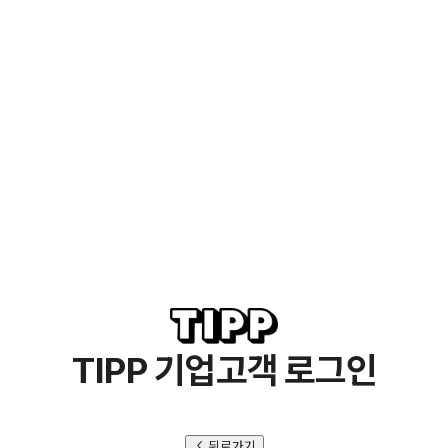
TIPP 기업고객 로그인
뒤로가기